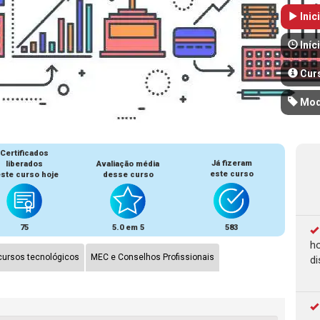
Inic
Iníc
Cur
Mod
Certificados
Já fizeram
liberados
Avaliação média
este curso
ste curso hoje
desse curso
75
5.0 em 5
583
ho
ursos tecnológicos
MEC e Conselhos Profissionais
di