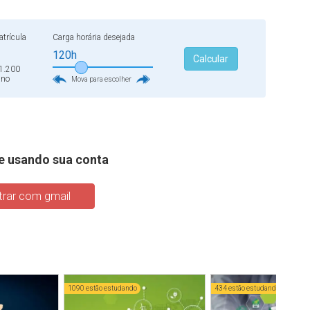
por qualquer interessado em conhecer essa área, assim como
icos. Por isso, aproveite bem o curso e todo o conteúdo que
pedagógica comprometida com o seu aprendizado.
trícula
Carga horária desejada
120h
Calcular
1.200
ano
Mova para escolher
e usando sua conta
rar com gmail
1090 estão estudando
434 estão estudando