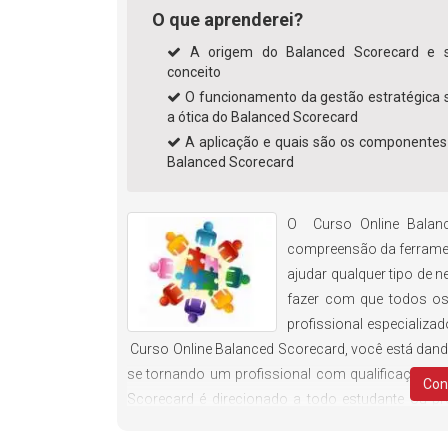
O que aprenderei?
A origem do Balanced Scorecard e 
conceito
O funcionamento da gestão estratégica 
a ótica do Balanced Scorecard
A aplicação e quais são os componentes
Balanced Scorecard
O Curso Online Balanc
compreensão da ferramen
ajudar qualquer tipo de n
fazer com que todos os
profissional especializa
Curso Online Balanced Scorecard, você está dan
se tornando um profissional com qualificações q
Con
Scorecard é direcionado a todo estudante ou pro
conhecer a fundo essa ferramenta de auxílio 