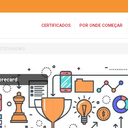
CERTIFICADOS
POR ONDE COMEÇAR
d Scorecard
orecard