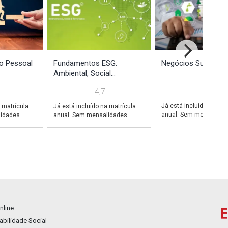
o Pessoal
Fundamentos ESG:
Negócios Sustentáv
Ambiental, Social...
5,0
4,7
Já está incluído na mat
 matrícula
Já está incluído na matrícula
anual. Sem mensalidad
idades.
anual. Sem mensalidades.
nline
bilidade Social