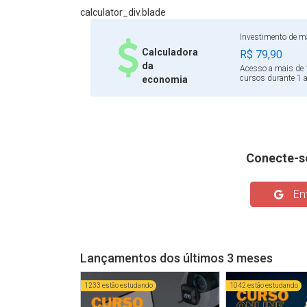
organizacionais. O curso pode ser feito também 
calculator_div.blade
por quem está se preparando para concursos públ
foi criteriosamente selecionado por uma equipe 
Investimento de ma
Calculadora
R$ 79,90
da
Acesso a mais de 
cursos durante 1 
economia
Conecte-s
Ent
Lançamentos dos últimos 3 meses
1233 estão estudando
1042 estão estudando