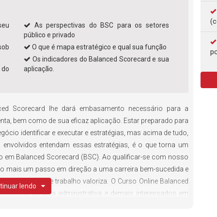
(c
seu
As perspectivas do BSC para os setores
público e privado
sob
O que é mapa estratégico e qual sua função
po
Os indicadores do Balanced Scorecard e sua
 do
aplicação.
ed Scorecard lhe dará embasamento necessário para a
ta, bem como de sua eficaz aplicação. Estar preparado para
egócio identificar e executar e estratégias, mas acima de tudo,
 envolvidos entendam essas estratégias, é o que torna um
do em Balanced Scorecard (BSC). Ao qualificar-se com nosso
do mais um passo em direção a uma carreira bem-sucedida e
ue o mercado de trabalho valoriza. O Curso Online Balanced
tinuar lendo
fissional da área administrativa e demais interessados em
de gestão e como é aplicada na execução de estratégias