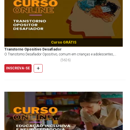
Curso GRÁTIS
Transtorno Opositivo Desafiador
O Transtorno Desafiador Opositivo, comum em crianças e adolescentes,
necessita de habilidade e conhecimento...
(
5626
)
+
INSCREVA-SE