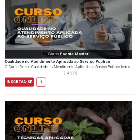
Curso
Pacote Master
Qualidade no Atendimento Aplicada ao Serviço Público
O Curso Online Qualidade no Atendimento Aplicada ao Serviço Público tem o
objetivo de promover um aprofundamento em...
(
14633
)
+
INSCREVA-SE