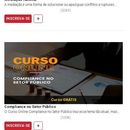
A mediação é uma forma de solucionar ou apaziguar conflitos e rupturas
familiares. O Curso Onl...
(
3285
)
+
INSCREVA-SE
Curso GRÁTIS
Compliance no Setor Público
O Curso Online Compliance no Setor Público traz esse tema tão atual, mas
pouco abordado — ainda — no âmbito da Admi...
(
3308
)
+
INSCREVA-SE