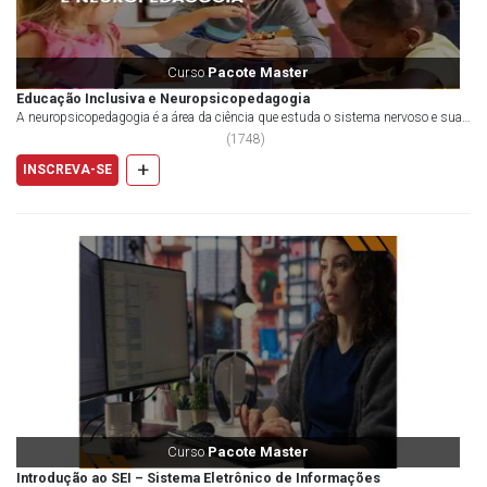
Curso
Pacote Master
Educação Inclusiva e Neuropsicopedagogia
A neuropsicopedagogia é a área da ciência que estuda o sistema nervoso e sua
relação com o comportamento humano, fo...
(
1748
)
+
INSCREVA-SE
Curso
Pacote Master
Introdução ao SEI – Sistema Eletrônico de Informações