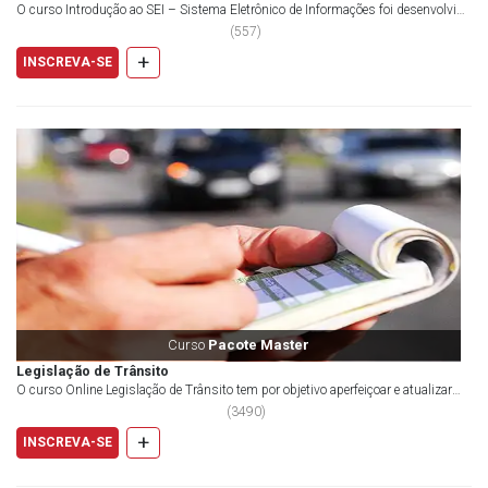
O curso Introdução ao SEI – Sistema Eletrônico de Informações foi desenvolvido
para capacitar o aluno a utilizar o...
(
557
)
+
INSCREVA-SE
Curso
Pacote Master
Legislação de Trânsito
O curso Online Legislação de Trânsito tem por objetivo aperfeiçoar e atualizar
profissio...
(
3490
)
+
INSCREVA-SE