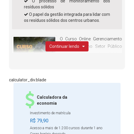
O processo de monitoramento dos
resíduos sólidos
O papel da gestão integrada para lidar com
os resíduos sólidos dos centros urbanos.
O Curso Online Gerenciamento
Continuar lendo
de Resíduos no Setor Público
está dividido em seis módulos
que abordam conteúdos
essenciais ligados à questão da
sustentabilidade, do desperdício e do consumo
calculator_div.blade
responsável. Entre os assuntos que você vai aprender,
está a Política Nacional de Resíduos Sólidos, a PNRS,
Calculadora da
implementada pelo governo brasileiro e de extrema
economia
importância para o problema do lixo no país. Também
Investimento de matrícula
vamos falar como funciona o sistema de resíduos
R$ 79,90
sólidos urbanos nas cidades do Brasil e por que ele é tão
Acesso a mais de 1.200 cursos durante 1 ano
necessário para a sociedade. Você vai aprender como é