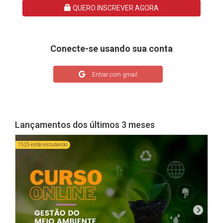
QUERO INSCREVER AGORA
Conecte-se usando sua conta
Entrar com gmail
Lançamentos dos últimos 3 meses
1525 estão estudando
608 