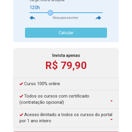
Carga horária desejada
feito o monitoramento dos resíduos, além de entender
120h
como funciona a relação entre resíduos e meio ambiente.
Selecionamos vários materiais extras, divididos em
Mova para escolher
vídeos, artigos científicos etc., para complementar seu
aprendizado. Então, não perca mais tempo e comece
Calcular
agora seus estudos!
Invista apenas
R$ 79,90
Curso 100% online
Todos os cursos com certificado
(contratação opcional)
Acesso ilimitado a todos os cursos do portal
por 1 ano inteiro