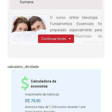
humana.
O curso online Sexologia -
Fundamentos Essenciais foi
preparado especialmente para
diversos profissionais da
Continuar lendo
educação, psicólogos,
sociólogos e outros interessados no tema. O conteúdo
aborda os conceitos básicos sobre o tema, a história da
sexualidade, identidade de gênero, anatomia humana,
calculator_div.blade
disfunções sexuais, métodos sexuais e muito mais. Não
deixe de fazer a sua inscrição agora mesmo e ter acesso
a um material completo selecionado por nosso setor
Calculadora da
pedagógico especializado. Não fique de fora e se torne um
economia
expert em sexologia.
Investimento de matrícula
R$ 79,90
Acesso a mais de 1.200 cursos durante 1 ano