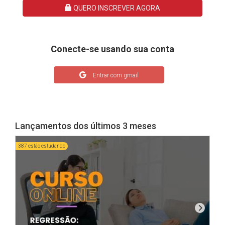
QUERO INSCREVER AGORA
Conecte-se usando sua conta
Entrar com gmail
Lançamentos dos últimos 3 meses
387 estão estudando
1208