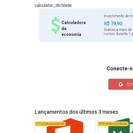
calculator_div.blade
Investimento de ma
Calculadora
R$ 79,90
da
Acesso a mais de 
cursos durante 1 
economia
Conecte-s
Ent
Lançamentos dos últimos 3 meses
572 estão estudando
838 estão estudando