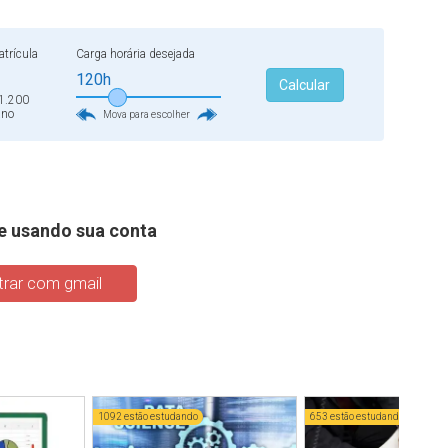
trícula
Carga horária desejada
120h
Calcular
1.200
ano
Mova para escolher
e usando sua conta
rar com gmail
1092 estão estudando
653 estão estudando