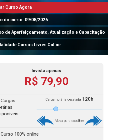
iar Curso Agora
io do curso: 09/08/2026
so de Aperfeiçoamento, Atualização e Capacitação
alidade Cursos Livres Online
Invista apenas
R$ 79,90
120h
Carga horária desejada
Cargas
rárias
sponíveis
Mova para escolher
Curso 100% online