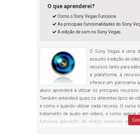
O que aprenderei?
Como o Sony Vegas Funciona
As principais funcionalidades do Sony Ve
A edição de som no Sony Vegas
O Sony Vegas é uma da
assunto é edição de vídeo
recursos tanto para edit
a plataforma, a recurs
oferece um panorama am
aluno aprenderá a utilizar os principais recurso
Também entenderá quais os diferentes tipos de víd
e como e quando utilizar cada recurso. O curs
tratamento de áudio em vídeos, e como aplicar 
Con
funciona aplicação de efeitos especiais em víde
recursos, tanto básicos quanto profissionais par
editor de vídeos.