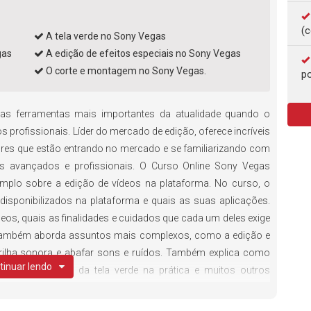
(c
A tela verde no Sony Vegas
gas
A edição de efeitos especiais no Sony Vegas
O corte e montagem no Sony Vegas.
po
s ferramentas mais importantes da atualidade quando o
s profissionais. Líder do mercado de edição, oferece incríveis
ores que estão entrando no mercado e se familiarizando com
os avançados e profissionais. O Curso Online Sony Vegas
plo sobre a edição de vídeos na plataforma. No curso, o
s disponibilizados na plataforma e quais as suas aplicações.
eos, quais as finalidades e cuidados que cada um deles exige
o também aborda assuntos mais complexos, como a edição e
trilha sonora e abafar sons e ruídos. Também explica como
tinuar lendo
os, a utilização da tela verde na prática e muitos outros
a quem deseja dominar a plataforma e se tornar um excelente