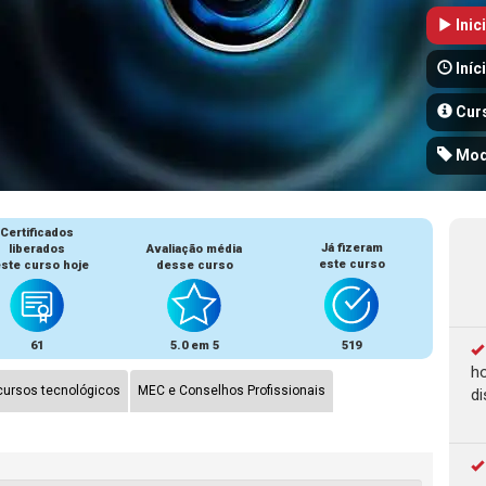
Inic
Iníc
Cur
Mod
Certificados
Já fizeram
liberados
Avaliação média
este curso
ste curso hoje
desse curso
61
5.0 em 5
519
ho
ursos tecnológicos
MEC e Conselhos Profissionais
di