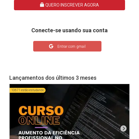
QUERO INSCREVER AGORA
Conecte-se usando sua conta
Entrar com gmail
Lançamentos dos últimos 3 meses
10671 estão estudando
864 