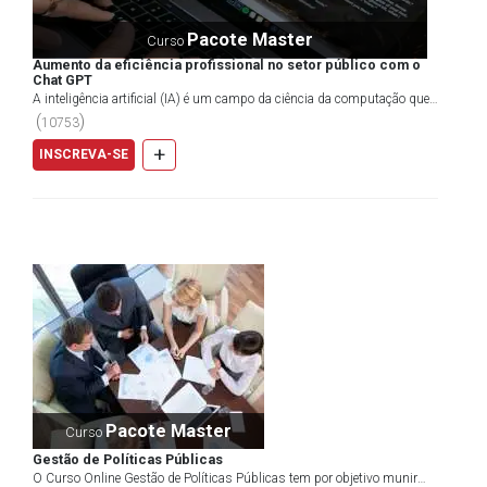
Pacote Master
Curso
Aumento da eficiência profissional no setor público com o
Chat GPT
A inteligência artificial (IA) é um campo da ciência da computação que
se concentra em criar máquinas capazes de re...
(
)
10753
+
INSCREVA-SE
Pacote Master
Curso
Gestão de Políticas Públicas
O Curso Online Gestão de Políticas Públicas tem por objetivo munir