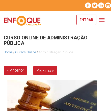
ENTRAR
Toggl
navig
CURSO ONLINE DE ADMINISTRAÇÃO
PÚBLICA
Home
/
Cursos Online
/
Administração Pública
« Anterior
Próxima »