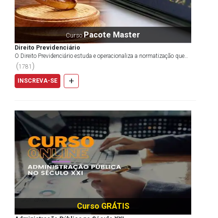
Pacote Master
Curso
Direito Previdenciário
O Direito Previdenciário estuda e operacionaliza a normatização que
envolve a seguridade social com foco principal...
(
)
1781
+
INSCREVA-SE
Curso GRÁTIS