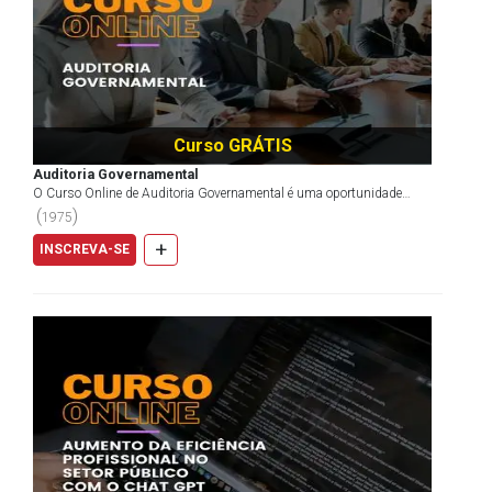
Curso GRÁTIS
Auditoria Governamental
O Curso Online de Auditoria Governamental é uma oportunidade
imperdível para fortalecer seu conhecimento teórico em...
(
)
1975
+
INSCREVA-SE