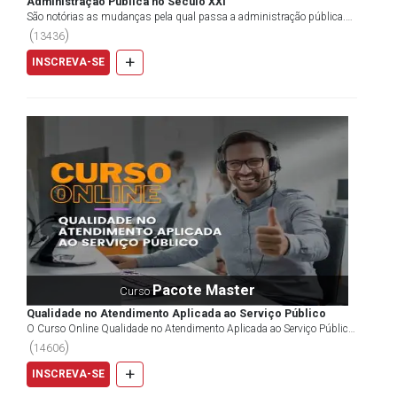
Administração Pública no Século XXI
São notórias as mudanças pela qual passa a administração pública.
Questionar, refletir e conhecer essas transformaç...
(
)
13436
+
INSCREVA-SE
Pacote Master
Curso
Qualidade no Atendimento Aplicada ao Serviço Público
O Curso Online Qualidade no Atendimento Aplicada ao Serviço Público
tem o objetivo de promover um aprofundamento em...
(
)
14606
+
INSCREVA-SE