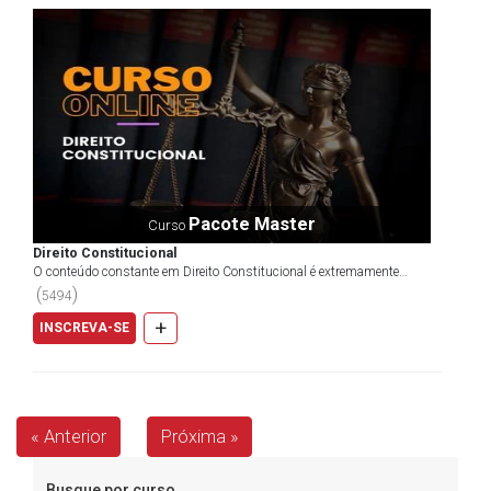
Pacote Master
Curso
Direito Constitucional
O conteúdo constante em Direito Constitucional é extremamente
importante para a construção de uma sociedade conscie...
(
)
5494
+
INSCREVA-SE
« Anterior
Próxima »
Busque por curso