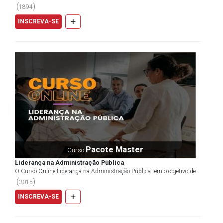
você de todas as informações importantes e perti...
(
)
1894
+
INSCREVA-SE
Pacote Master
Curso
Liderança na Administração Pública
O Curso Online Liderança na Administração Pública tem o objetivo de
mostrar como o setor público caminha para um es...
(
)
3015
+
INSCREVA-SE