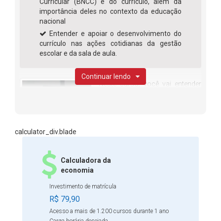
Curricular (BNCC) e do currículo, além da
importância deles no contexto da educação
nacional
Entender e apoiar o desenvolvimento do
currículo nas ações cotidianas da gestão
escolar e da sala de aula.
Continuar lendo
Neste curso, você vai entender
qual a importância do currículo
para a educação. Saber que o
currículo escolar funciona
calculator_div.blade
como um guia de todo o
processo educacional, pois ele determina o caminho que
os alunos vão percorrer na escola. Vai compreender que
Calculadora da
nele, estão organizados os conteúdos que serão
economia
estudados, bem como as atividades e competências a
Investimento de matrícula
serem desenvolvidas. Também vai saber qual é a
R$ 79,90
diferença entre BNCC e Currículo. Esse curso é para
Acesso a mais de 1.200 cursos durante 1 ano
pessoas que querem realmente contribuir para uma