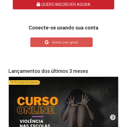
QUERO INSCREVER AGORA
Conecte-se usando sua conta
Entrar com gmail
Lançamentos dos últimos 3 meses
1616 estão estudando
3451