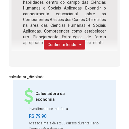
habilidades dentro do campo das Ciências
Humanas e Sociais Aplicadas. Expandir o
conhecimento educacional sobre os
Componentes Básicos dos Cursos Oferecidos
na área das Ciências Humanas e Sociais
Aplicadas. Compreender como estabelecer
um Planejamento Estratégico de forma
apropriada para cada área de conhecimento.
Continuar lendo
O curso de Formação em
Ciências Humanas e Sociais
Aplicadas foi feito especialmente
calculator_div.blade
para vocês que trabalham na Educação Básica! Esta
formação está estruturada em módulos, os quais se
Calculadora da
subdividem em unidades de aprendizagens com
economia
curadoria de materiais. Todas as unidades estabelecem
Investimento de matrícula
relação entre si e procuram, ao fim e ao cabo, ampliar o
R$ 79,90
horizonte da compreensão histórica, do marco legal e
Acesso a mais de 1.200 cursos durante 1 ano
pedagógico da lógica de formação por competências e