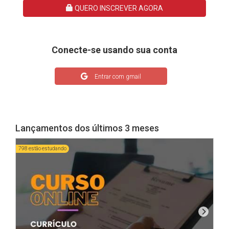
QUERO INSCREVER AGORA
Conecte-se usando sua conta
Entrar com gmail
Lançamentos dos últimos 3 meses
798 estão estudando
1603