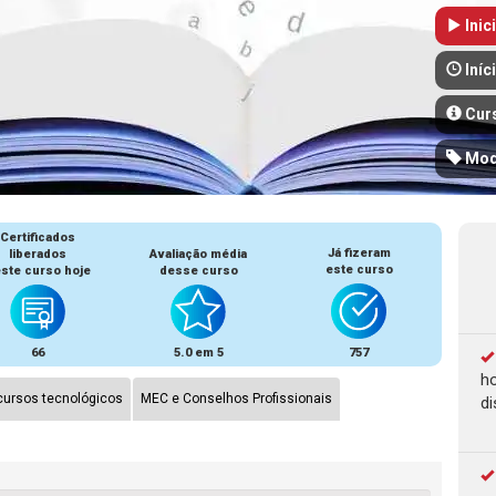
Inic
Iníc
Cur
Mod
Certificados
Já fizeram
liberados
Avaliação média
este curso
ste curso hoje
desse curso
66
5.0 em 5
757
ho
ursos tecnológicos
MEC e Conselhos Profissionais
di