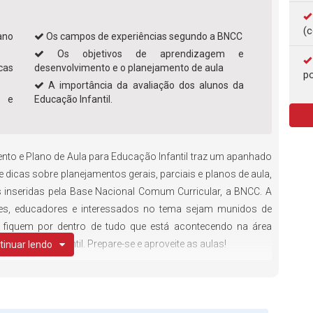
(c
ano
Os campos de experiências segundo a BNCC
Os objetivos de aprendizagem e
cas
desenvolvimento e o planejamento de aula
po
A importância da avaliação dos alunos da
m e
Educação Infantil.
nto e Plano de Aula para Educação Infantil traz um apanhado
 dicas sobre planejamentos gerais, parciais e planos de aula,
inseridas pela Base Nacional Comum Curricular, a BNCC. A
tes, educadores e interessados no tema sejam munidos de
ue fiquem por dentro de tudo que está acontecendo na área
educação infantil. Prepare-se e aproveite as aulas!
tinuar lendo