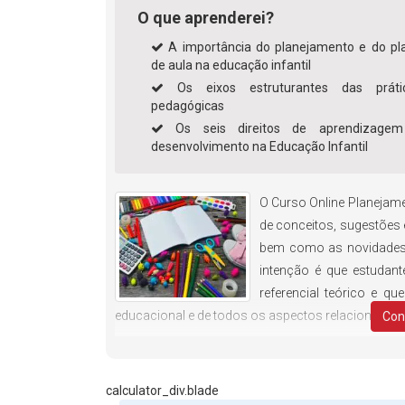
O que aprenderei?
A importância do planejamento e do pl
de aula na educação infantil
Os eixos estruturantes das práti
pedagógicas
Os seis direitos de aprendizage
desenvolvimento na Educação Infantil
O Curso Online Planejame
de conceitos, sugestões e
bem como as novidades 
intenção é que estudan
referencial teórico e q
educacional e de todos os aspectos relacionados à 
Con
calculator_div.blade