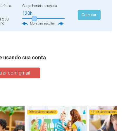
trícula
Carga horária desejada
120h
Calcular
1.200
ano
Mova para escolher
e usando sua conta
rar com gmail
768 estão estudando
441 estão estudando