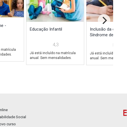
he -
Educação Infantil
Inclusão da crianç
Síndrome de...
4,3
5,0
 matrícula
Já está incluído na matrícula
Já está incluído na mat
idades.
anual. Sem mensalidades.
anual. Sem mensalidad
nline
bilidade Social
novo curso