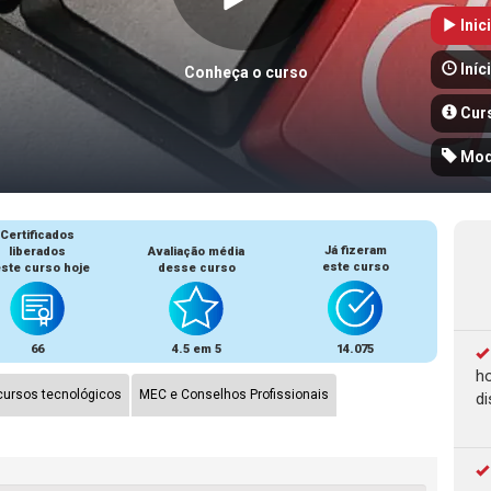
Inic
Iníc
Conheça o curso
Cur
Mod
Certificados
Já fizeram
liberados
Avaliação média
este curso
ste curso hoje
desse curso
66
4.5 em 5
14.075
ho
ursos tecnológicos
MEC e Conselhos Profissionais
di