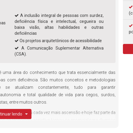
(c
A inclusão integral de pessoas com surdez,
deficiência física e intelectual, cegueira ou
oas
baixa visão, altas habilidades e outras
po
deficiências
Os projetos arquitetônicos de acessibilidade
A Comunicação Suplementar Alternativa
(CSA).
 uma área do conhecimento que trata essencialmente das
as com deficiência. São muitos conceitos e metodologias
 se atualizam constantemente, tudo para garantir
 autonomia e total qualidade de vida para cegos, surdos,
istas, entre muitos outros.
ência conquistou cada vez mais ascensão e hoje faz parte da
tinuar lendo
tos da tecnologia assistiva tornou-se essencial para diversos
há fontes de informação que detalham tudo que se refere à