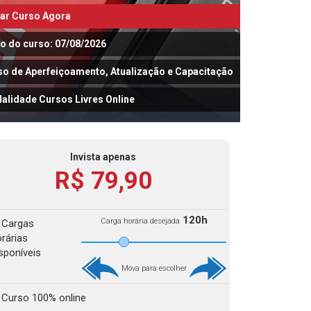
iar Curso Agora
io do curso: 07/08/2026
so de Aperfeiçoamento, Atualização e Capacitação
alidade Cursos Livres Online
Invista apenas
R$ 79,90
120h
Carga horária desejada
Cargas
rárias
sponíveis
Mova para escolher
Curso 100% online