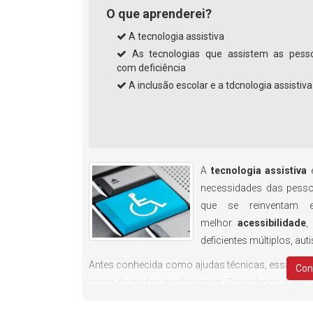
O que aprenderei?
A tecnologia assistiva
As tecnologias que assistem as pess
com deficiência
A inclusão escolar e a tdcnologia assistiva
A
tecnologia assistiva
é
necessidades das pesso
que se reinventam e
melhor
acessibilidade
,
deficientes múltiplos, aut
Antes conhecida como ajudas técnicas, essa tend
Con
rotina de muitos profissionais. Entender os aspec
campos, da educação à engenharia. Felizmente, 