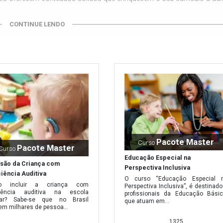
CONTINUE LENDO
o especial;
s;
Pacote Master
Curso
Pacote Master
Curso
Educação Especial na
usão da Criança com
Perspectiva Inclusiva
ciência Auditiva
O curso “Educação Especial 
o incluir a criança com
Perspectiva Inclusiva”, é destinado
ciência auditiva na escola
profissionais da Educação Básic
lar? Sabe-se que no Brasil
que atuam em...
anha acesso às mais de 1.200 outras opções que oferecemos. Isso
em milhares de pessoa...
 vigência de sua matrícula, que é de um ano. Caso queira, oferecemos
1325