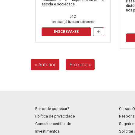
Des
escola e sociedade...
dist
nos p
512
pessoas já fizeram este curso
+
INSCREVA-SE
« Anterior
Próxima »
Por onde começar?
Cursos O
Política de privacidade
Responsa
Consultar certificado
Sugerir 
Investimentos
Solicitar