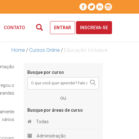
CONTATO
ENTRAR
INSCREVA-SE
Home
/
Cursos Online
/
Educação Inclusiva
ormação
Busque por curso
regou o
grandes
ou
Busque por áreas de curso
etamente
 vários
Todas
Administração
icionam