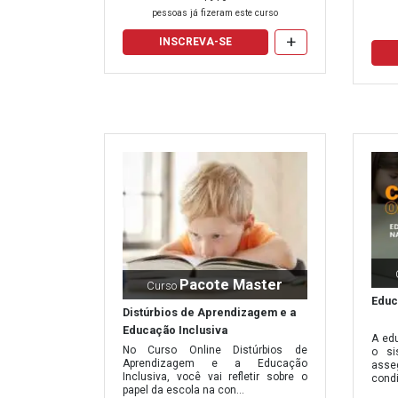
de certificação.
pessoas já fizeram este curso
+
Invista em sua carreira!
Faça a sua inscrição em nos
INSCREVA-SE
mercado.
Pacote Master
Curso
Educ
Distúrbios de Aprendizagem e a
Educação Inclusiva
A ed
No Curso Online Distúrbios de
o si
Aprendizagem e a Educação
asse
Inclusiva, você vai refletir sobre o
condi
papel da escola na con...