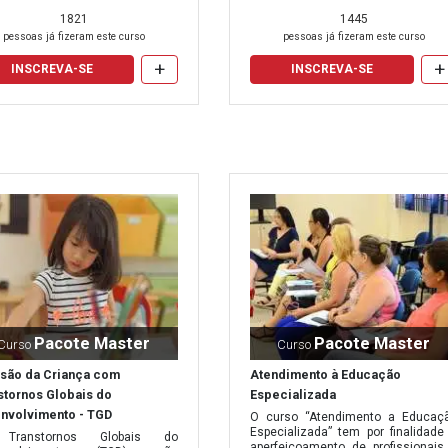
1821
1445
pessoas já fizeram este curso
pessoas já fizeram este curso
+
+
INSCREVA-SE
INSCREVA-SE
Pacote Master
Pacote Master
Curso
Curso
usão da Criança com
Atendimento à Educação
stornos Globais do
Especializada
nvolvimento - TGD
O curso “Atendimento a Educaç
Especializada” tem por finalidade
Transtornos Globais do
aperfeiçoamento de profissionais