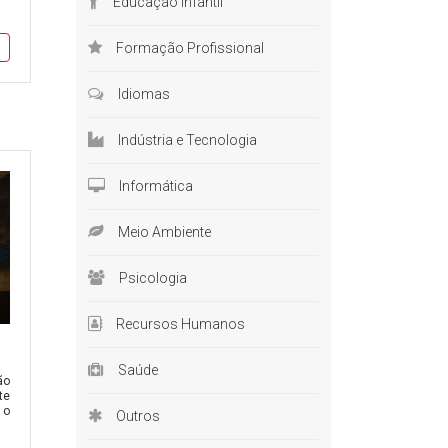
Educação Infantil
cado
do
Formação Profissional
Idiomas
Indústria e Tecnologia
Informática
Meio Ambiente
Psicologia
Recursos Humanos
Saúde
ão
te
 o
Outros