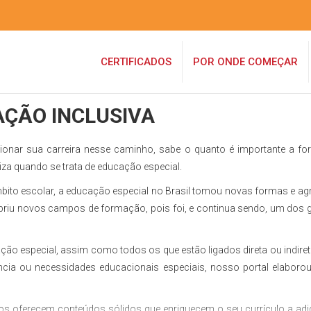
CERTIFICADOS
POR ONDE COMEÇAR
AÇÃO INCLUSIVA
cionar sua carreira nesse caminho, sabe o quanto é importante a f
iza quando se trata de educação especial.
bito escolar, a educação especial no Brasil tomou novas formas e ag
 abriu novos campos de formação, pois foi, e continua sendo, um dos 
ação especial, assim como todos os que estão ligados direta ou indir
cia ou necessidades educacionais especiais, nosso portal elaborou
s oferecem conteúdos sólidos que enriquecem o seu currículo a ad