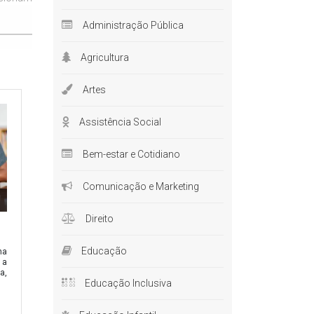
Administração Pública
Agricultura
Artes
Assistência Social
Bem-estar e Cotidiano
Comunicação e Marketing
Direito
Educação
na
 a
a,
Educação Inclusiva
 mesmo,
 a opção