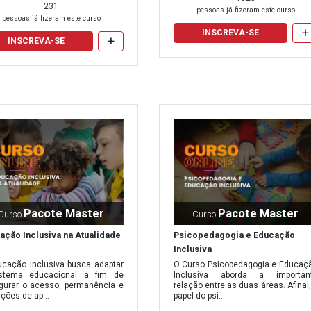
231
pessoas já fizeram este curso
pessoas já fizeram este curso
+
so portal
e se qualifique com os melhores
cursos online com certifi
INSCREVA-SE
+
INSCREVA-SE
Pacote Master
Pacote Master
Curso
Curso
ação Inclusiva na Atualidade
Psicopedagogia e Educação
Inclusiva
ucação inclusiva busca adaptar
O Curso Psicopedagogia e Educaç
stema educacional a fim de
Inclusiva aborda a importan
gurar o acesso, permanência e
relação entre as duas áreas. Afinal,
ções de ap...
papel do psi...