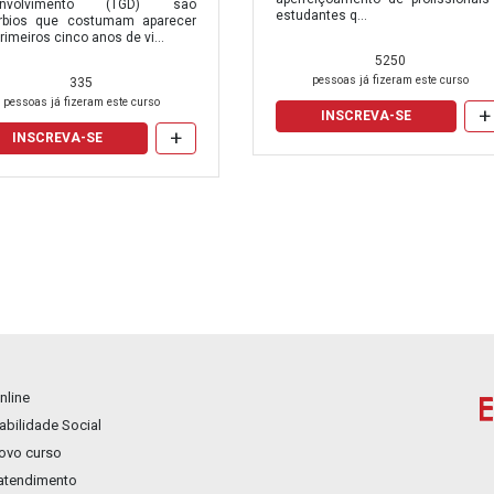
envolvimento (TGD) são
estudantes q...
úrbios que costumam aparecer
rimeiros cinco anos de vi...
5250
pessoas já fizeram este curso
335
pessoas já fizeram este curso
+
INSCREVA-SE
+
INSCREVA-SE
nline
bilidade Social
novo curso
 atendimento