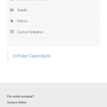
Curso online Montagem e Manutenção de
Microcomputadores
Saúde
Dentre os vários nichos de atuação
do profissional especializado em Informática, a montagem e
Outros
manutenção de computadores sai na frente no quesito
Cursos Gratuitos
oportunidade. Muitos são os caminhos que podem ser
traçados por interessados que possuam tais habilidades
técnicas. Além de trabalhar de forma autônoma, oferecendo os
serviços de assistência técnica de microcomputadores e até
Enfoque Capacitação
mesmo montagem de novos equipamentos de acordo com a
necessidade do cliente, quem realiza
cursos a distância
como
o curso de Montagem e Manutenção de Micro, pode atuar em
empresas de pequeno, médio e grande porte, independente do
segmento, nos departamentos de suporte. Neste cenário, as
principais responsabilidades do profissional são manter o
pleno funcionamento de sistemas internos e dar todo o suporte
Por onde começar?
necessário na resoluções de problemas relacionados à
Cursos Online
hardwares e softwares.