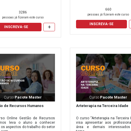
o quando solicitado.
660
3286
pessoas já fizeram este curso
pessoas já fizeram este curso
INSCREVA-SE
+
INSCREVA-SE
cessário alcançar a nota mínima exigida para aprovação, realizar o pa
 aguardar o período mínimo de estudos, se necessário. Confira abaixo a
ária:
do mínimo de estudos
Valor cobrado para taxa de avalia
1 dia
R$ 43,70
2 dias
R$ 43,70
Curso
Pacote Master
Curso
Pacote Master
3 dias
R$ 54,70
ão de Recursos Humanos
Arteterapia na Terceira Idade
4 dias
R$ 54,70
rso Online Gestão de Recursos
O curso “Arteterapia na Terceira 
nos leva o aluno a conhecer
visa apresentar aos profission
5 dias
R$ 54,70
 os aspectos do trabalho do setor
área e demais interessados