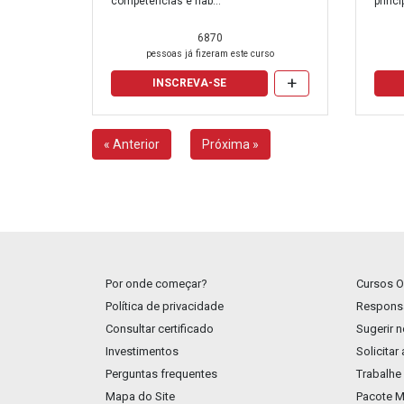
competências e hab...
princi
160 horas
6870
170 horas
pessoas já fizeram este curso
180 horas
+
INSCREVA-SE
190 horas
« Anterior
Próxima »
200 horas
210 horas
220 horas
230 horas
240 horas
Por onde começar?
Cursos O
Política de privacidade
Responsa
250 horas
Consultar certificado
Sugerir 
260 horas
Investimentos
Solicitar
Perguntas frequentes
Trabalhe
270 horas
Mapa do Site
Pacote M