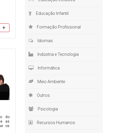
Educação Infantil
dos.
+
Formação Profissional
tanto,
Idiomas
tar
Indústria e Tecnologia
o para
Informática
momento
Meio Ambiente
 muito
Outros
Psicologia
ão do
ce as
Recursos Humanos
crédito.
ue os
eto