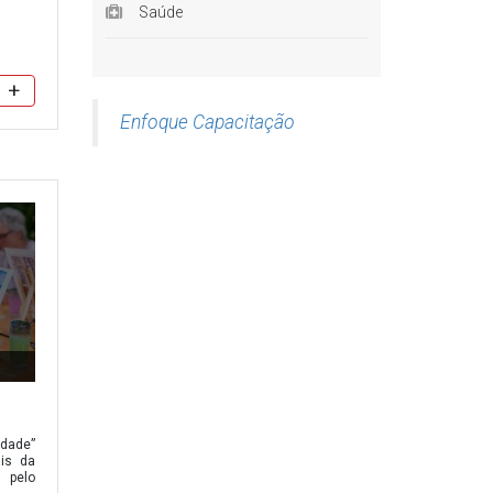
Saúde
+
Enfoque Capacitação
gamento
 tabela
ção
Idade”
ais da
 pelo