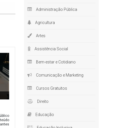
Administração Pública
il
Agricultura
encia o
e
Artes
Assistência Social
Bem-estar e Cotidiano
vação,
 ser
Comunicação e Marketing
do. Para
de
Cursos Gratuitos
Direito
Educação
blico
nteúdo
dantes
Educação Inclusiva