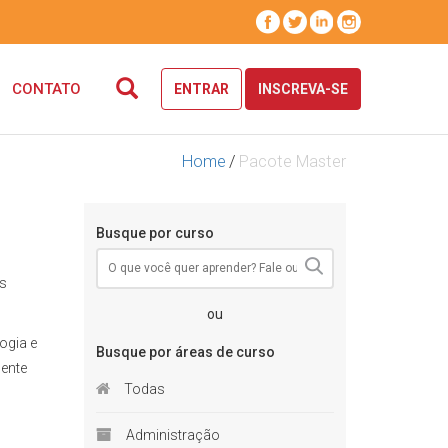
CONTATO
ENTRAR
INSCREVA-SE
Home
/
Pacote Master
Busque por curso
os
ou
ogia e
Busque por áreas de curso
mente
Todas
Administração