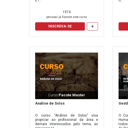
É l...
o...
avulso. Ele é prontamente enviado ao e-mail cadastrad
1974
pessoas já fizeram este curso
+
Avaliação e Certificado
INSCREVA-SE
Para os cursos que deseja receber o certificado, é ne
da taxa de avaliação correspondente a carga horária e
com os valores e período mínimo para cada carga hor
Carga horária para certificados
Perío
5 horas
10 horas
Curso
Pacote Master
20 horas
Análise de Solos
Gest
30 horas
O curso “Análise de Solos” visa
O Cu
propiciar ao profissional da área e
Huma
40 horas
demais interessados pelo tema, as
todos