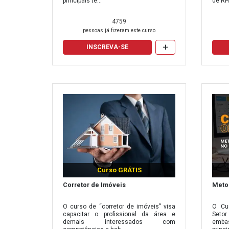
principais té...
de RH
50 horas
4759
60 horas
pessoas já fizeram este curso
+
70 horas
INSCREVA-SE
80 horas
85 horas
90 horas
100 horas
110 horas
120 horas
Curso GRÁTIS
130 horas
Corretor de Imóveis
Metod
140 horas
O curso de “corretor de imóveis” visa
O Cur
capacitar o profissional da área e
Seto
150 horas
demais interessados com
emba