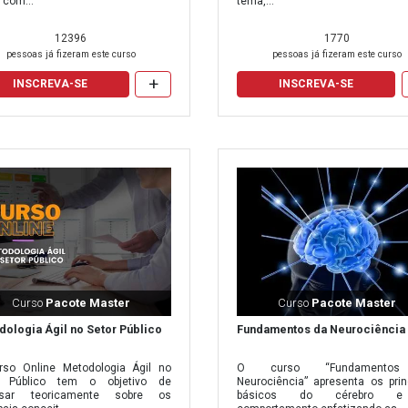
 com...
tema,...
6 dias
R$ 65,70
12396
1770
8 dias
R$ 65,70
pessoas já fizeram este curso
pessoas já fizeram este curso
+
9 dias
R$ 65,70
INSCREVA-SE
INSCREVA-SE
10 dias
R$ 65,70
11 dias
R$ 76,70
11 dias
R$ 76,70
13 dias
R$ 76,70
14 dias
R$ 76,70
15 dias
R$ 76,70
Curso
Pacote Master
Curso
Pacote Master
16 dias
R$ 93,70
ologia Ágil no Setor Público
Fundamentos da Neurociência
18 dias
R$ 93,70
so Online Metodologia Ágil no
O curso “Fundamento
r Público tem o objetivo de
Neurociência” apresenta os prin
19 dias
R$ 93,70
sar teoricamente sobre os
básicos do cérebro 