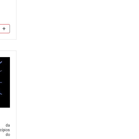
+
s da
cípios
e do