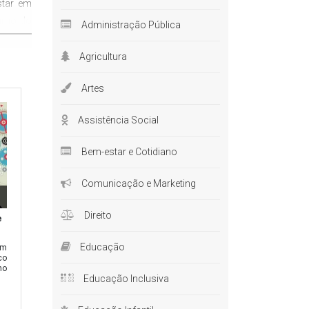
star em
sumo do
Administração Pública
Agricultura
edade e
dado com
Artes
tina. A
alidade
Assistência Social
rante o
Bem-estar e Cotidiano
 e como
Comunicação e Marketing
ne
mais
Direito
e
Educação
om
próprio
co
no
 aberta
Educação Inclusiva
stante.
 existem