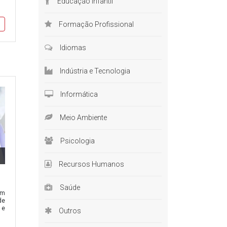
Educação Infantil
as elas
ontinua
Formação Profissional
mprego.
Idiomas
Indústria e Tecnologia
privada,
Informática
e ocupam
esmo os
Meio Ambiente
mos que
Psicologia
praticar
Recursos Humanos
Saúde
êm
de
tilizar
 e
Outros
riência